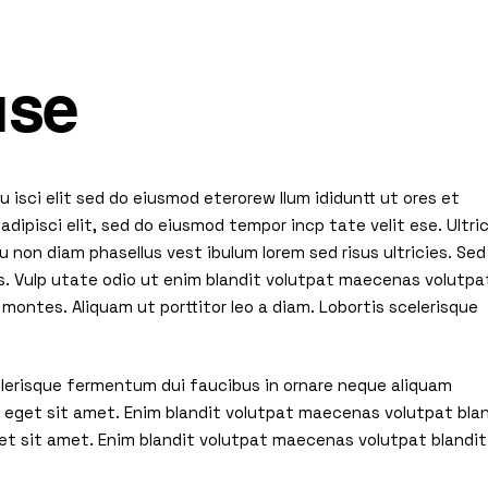
se
 isci elit sed do eiusmod eterorew llum ididuntt ut ores et
dipisci elit, sed do eiusmod tempor incp tate velit ese. Ultri
u non diam phasellus vest ibulum lorem sed risus ultricies. Sed
. Vulp utate odio ut enim blandit volutpat maecenas volutpa
 montes. Aliquam ut porttitor leo a diam. Lobortis scelerisque
celerisque fermentum dui faucibus in ornare neque aliquam
t eget sit amet. Enim blandit volutpat maecenas volutpat bla
get sit amet. Enim blandit volutpat maecenas volutpat blandit